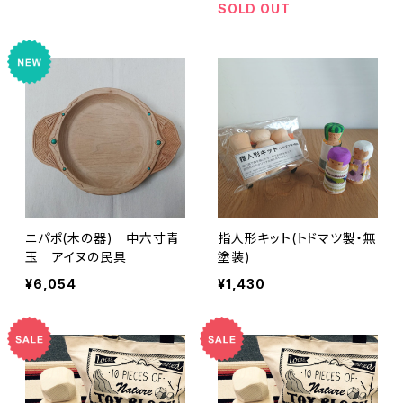
SOLD OUT
ニパポ(木の器) 中六寸青
指人形キット(トドマツ製・無
玉 アイヌの民具
塗装)
¥6,054
¥1,430